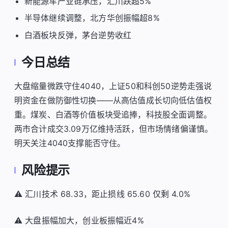
新能源车产业链承压，汇川跌超5%
半导体继续调整，北方华创振幅超8%
白酒板块反弹，茅台逆势收红
今日总结
大盘缩量微跌守住4040，上证50和科创50逆势走强说
明资金在做防御性切换——从高估值成长切向低估值权
重。煤炭、白酒等价值板块受追捧，科技股全面调整。
两市合计成交3.09万亿维持活跃，但市场情绪偏谨慎。
明天关注4040支撑能否守住。
风险提示
⚠️ 汇川技术 68.33，距止损线 65.60 仅剩 4.0%
⚠️ 大盘振幅加大，创业板振幅近4%