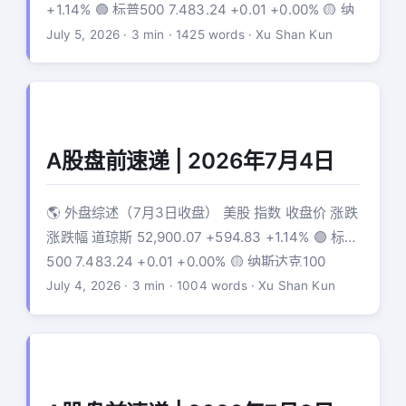
+1.14% 🟢 标普500 7,483.24 +0.01 +0.00% 🟡 纳
斯达克 25,832.67 -207.36 -0.80% 🔴 纳斯达克
July 5, 2026
·
3 min
·
1425 words
·
Xu Shan Kun
100 29,329.21 -479.92 -1.61% 🔴 ⚡ 点评：道指受
蓝筹股提振反弹，但纳指连续承压。Meta卖算力引
发的"算力过剩"恐慌正在修正，SK海力士和三星股
价周五强劲反弹。美国独立日假期休市，7/3-7/4无
交易。 ...
A股盘前速递 | 2026年7月4日
🌎 外盘综述（7月3日收盘） 美股 指数 收盘价 涨跌
涨跌幅 道琼斯 52,900.07 +594.83 +1.14% 🟢 标普
500 7,483.24 +0.01 +0.00% 🟡 纳斯达克100
29,329.21 -479.92 -1.61% 🔴 ⚡ 道琼斯创52周新
July 4, 2026
·
3 min
·
1004 words
·
Xu Shan Kun
高52,903.85！ 但纳指大跌1.61%，分化严重。美国
最大电网运营商PJM触发二级能源紧急警报，北弗
吉尼亚现货电价飙至2,500美元/MWh（平时40美
元），数据中心用电需求激增拖累科技股。 ...