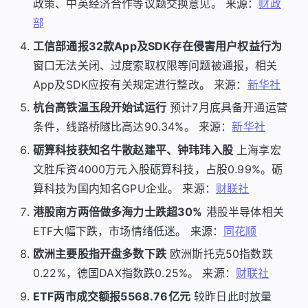
政策、中英经济合作等议题交换意见。 来源：
财政
部
工信部通报32款App及SDK存在侵害用户权益行为
窗口无法关闭、过度索取权限等问题被通报，相关
App及SDK应按有关规定进行整改。 来源：
新华社
杭台高铁温玉段开始试运行
预计7月底具备开通运营
条件，线路桥隧比高达90.34%。 来源：
新华社
砺算科技获知名牛散赵建平、钟玮玮入股
上海享宏
文胜斥资4000万元入股砺算科技，占股0.99%。砺
算科技为国内知名GPU企业。 来源：
财联社
港股南方两倍做多海力士跌超30%
港股半导体相关
ETF大幅下跌，市场情绪低迷。 来源：
同花顺
欧洲主要股指开盘多数下跌
欧洲斯托克50指数跌
0.22%，德国DAX指数跌0.25%。 来源：
财联社
ETF两市成交额报5568.76亿元
较昨日此时放量