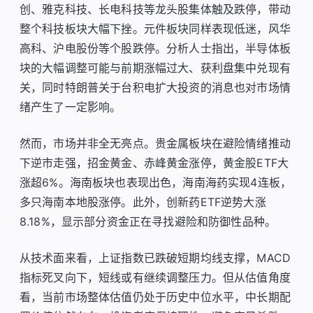
创、雅克科技、长电科技等龙头股集体触及跌停，带动
整个科技板块大幅下挫。元件板块同样表现低迷，风华
高科、沪电股份等个股跌停。分析人士指出，半导体板
块的大幅调整可能与前期涨幅过大、获利盘集中兑现有
关，同时特朗普关于台积电扩大投资的消息也对市场情
绪产生了一定影响。
然而，市场并非全无亮点。贵金属板块在避险情绪推动
下逆市走强，招金黄金、赤峰黄金涨停，黄金股ETF大
涨超6%。海南板块也表现出色，海南海药实现4连板，
多只海南本地股涨停。此外，创新药ETF逆势大涨
8.18%，显示部分资金正在寻找避险和防御性品种。
从技术面来看，上证指数已跌破短期均线支撑，MACD
指标死叉向下，短线或有继续调整压力。但从估值角度
看，当前市场整体估值仍处于历史中位水平，中长期配