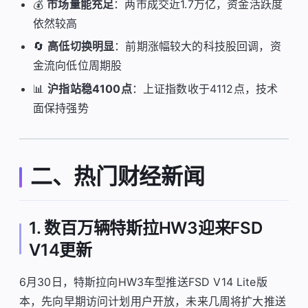
💰
市场量能充足
：两市成交近1.7万亿，资金活跃度
依然较高
🔄
高低切换明显
：前期涨幅较大的科技股回调，资
金流向低位周期股
📊
沪指站稳4100点
：上证指数收于4112点，技术
面保持强势
二、热门财经新闻
1. 数百万辆特斯拉HW3迎来FSD
V14更新
6月30日，特斯拉向HW3车型推送FSD V14 Lite版
本，先向早期访问计划用户开放，未来几周将扩大推送