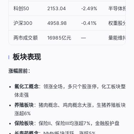
科创50
2153.04
-2.49%
半导体拖累
沪深300
4958.98
-0.41%
权重股分化
两市成交额
16985亿元
—
量能维持高
板块表现
涨幅居前：
氟化工概念
：领涨全场，多只个股涨停，化工板块整
体走强
养殖板块
：猪肉概念、鸡肉概念大涨，生猪养殖板块
涨超6%
保险板块
：保险Ⅱ、保险Ⅲ均涨超7%，金融股护盘
长寿药概念
：NMN板块活跃，涨超5%