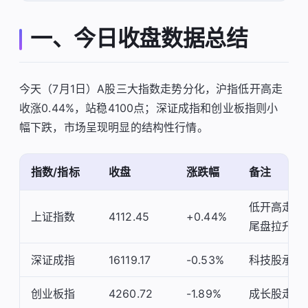
一、今日收盘数据总结
今天（7月1日）A股三大指数走势分化，沪指低开高走
收涨0.44%，站稳4100点；深证成指和创业板指则小
幅下跌，市场呈现明显的结构性行情。
指数/指标
收盘
涨跌幅
备注
低开高走，
上证指数
4112.45
+0.44%
尾盘拉升
深证成指
16119.17
-0.53%
科技股承压
创业板指
4260.72
-1.89%
成长股走弱