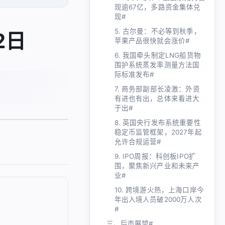
现逾67亿，多路资金集体兑
现#
5. 古尔曼：不必等到秋季，
2日
苹果产品很快就会涨价#
6. 我国牵头制定LNG船货物
围护系统蒸发率测量方法国
际标准发布#
7. 商务部副部长凌激：外资
有进也有出，总体来看进大
于出#
8. 英国央行发布系统重要性
稳定币监管框架，2027年起
允许合规运营#
9. IPO周报：科创板IPO扩
围，聚焦新兴产业和未来产
业#
10. 跨境游火热，上海口岸今
年出入境人员破2000万人次
#
三、后市展望#