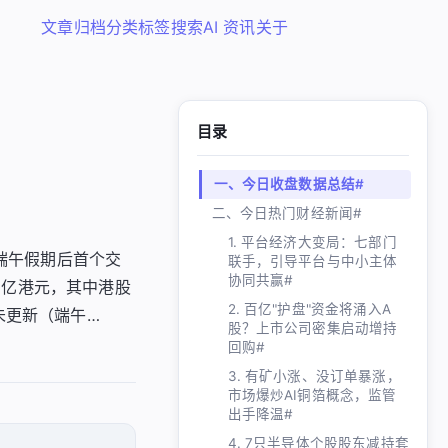
文章
归档
分类
标签
搜索
AI 资讯
关于
目录
一、今日收盘数据总结#
二、今日热门财经新闻#
1. 平台经济大变局：七部门
端午假期后首个交
联手，引导平台与中小主体
协同共赢#
0亿港元，其中港股
2. 百亿"护盘"资金将涌入A
未更新（端午…
股？上市公司密集启动增持
回购#
3. 有矿小涨、没订单暴涨，
市场爆炒AI铜箔概念，监管
出手降温#
4. 7只半导体个股股东减持套