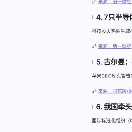
🔗
来源：第一财经
4. 7只
科技股火热催生减
🔗
来源：第一财经
5. 古尔
苹果CEO库克警
🔗
来源：同花顺/
6. 我国
国际标准化组织（I