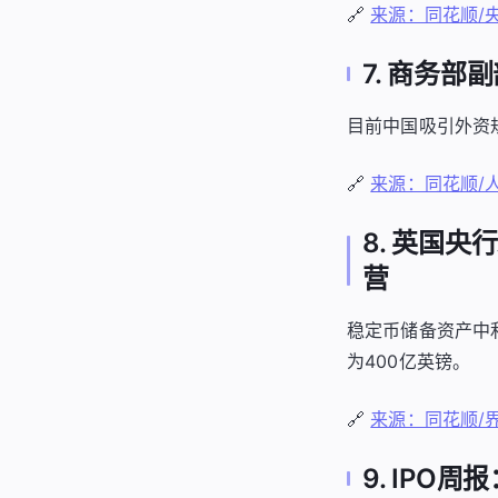
🔗
来源：同花顺/
7. 商务
目前中国吸引外资
🔗
来源：同花顺/
8. 英国
营
稳定币储备资产中
为400亿英镑。
🔗
来源：同花顺/
9. IPO