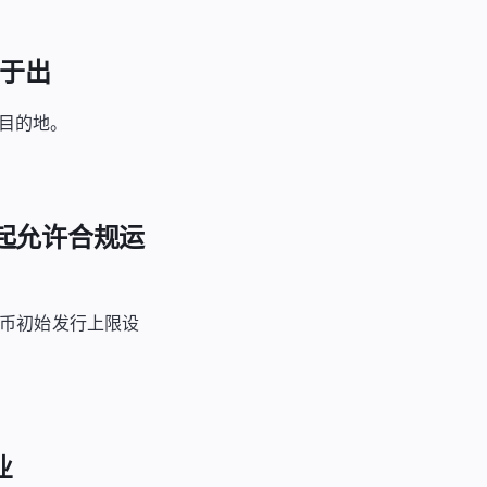
大于出
目的地。
年起允许合规运
定币初始发行上限设
业