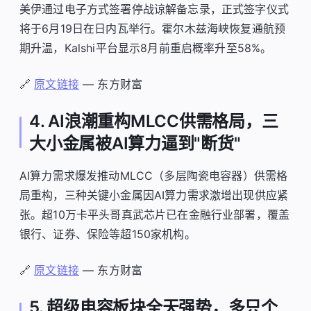
美伊通过电子方式签署停战谅解备忘录，正式签字仪式
将于6月19日在日内瓦举行。霍尔木兹海峡恢复通航预
期升温，Kalshi平台显示8月前重启概率升至58%。
🔗
原文链接
— 东方财富
4. AI浪潮重构MLCC供需格局，三
大小金属被AI算力逼到"断货"
AI算力需求爆发推动MLCC（多层陶瓷电容器）供需格
局重构，三种关键小金属因AI算力需求激增出现供应紧
张。超10万卡平头哥真武芯片已在金融行业部署，覆盖
银行、证券、保险等超150家机构。
🔗
原文链接
— 东方财富
5. 超级电容板块全天强势，多只个