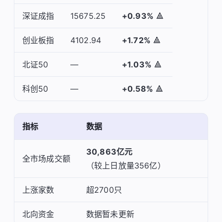
深证成指
15675.25
+0.93%
🔺
创业板指
4102.94
+1.72%
🔺
北证50
—
+1.03%
🔺
科创50
—
+0.58%
🔺
指标
数据
30,863亿元
全市场成交额
（较上日放量356亿）
上涨家数
超2700只
北向资金
数据暂未更新