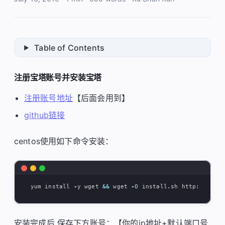
Table of Contents
注册宝塔账号并安装宝塔
注册账号地址
【后面会用到】
github链接
centos使用如下命令安装：
yum
install
-
y
wget
&&
wget
-
O
install
.
sh
http
:
//
downl
安装完成后 保存下方账号：【你的ip地址+默认端口号