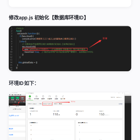
修改app.js 初始化【数据库环境ID】
环境ID如下：