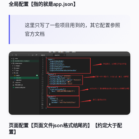
全局配置【指的就是app.json】
这里只写了一些项目用到的，其它配置参照
官方文档
页面配置【页面文件json格式结尾的】【约定大于配
置】