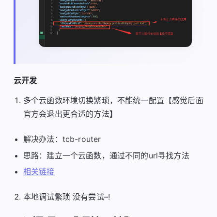
云开发
多个云函数环境切换繁琐，不能统一配置【感觉后面
官方会退出更合适的方法】
解决办法：tcb-router
思路：建立一个云函数，通过不同的url寻找方法
相关链接
本地调试繁琐 没有尝试–!