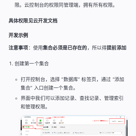
限。云控制台的权限同管理端，拥有所有权限。
具体权限见云开发文档
开发示例
注意事项
：使用
集合必须是已存在的
，所以得
提前添加
创建第一个集合
打开控制台，选择 “数据库” 标签页，通过 “添加
集合” 入口创建一个集合。
界面中我们可以添加记录、查找记录、管理索引
和管理权限。