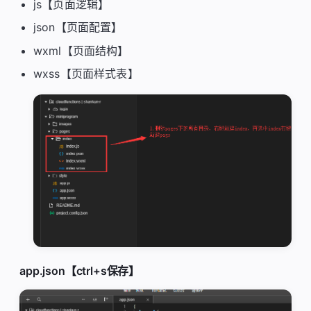
js【页面逻辑】
json【页面配置】
wxml【页面结构】
wxss【页面样式表】
app.json【ctrl+s保存】