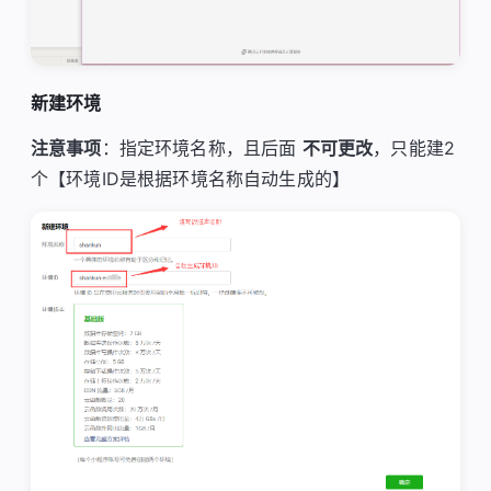
新建环境
注意事项
：指定环境名称，且后面
不可更改
，只能建2
个【环境ID是根据环境名称自动生成的】