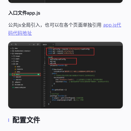
入口文件app.js
公共js全局引入，也可以在各个页面单独引用
app.js代
码代码地址
配置文件