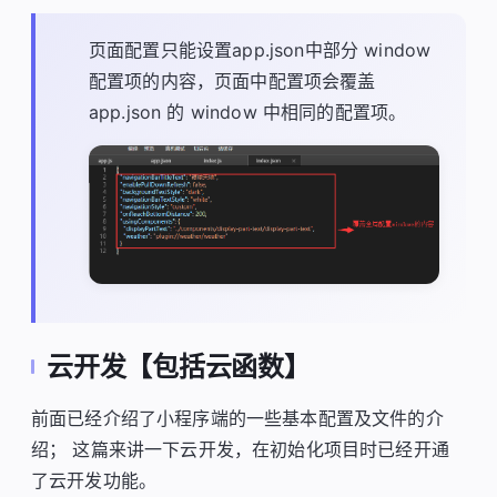
页面配置只能设置app.json中部分 window
配置项的内容，页面中配置项会覆盖
app.json 的 window 中相同的配置项。
云开发【包括云函数】
前面已经介绍了小程序端的一些基本配置及文件的介
绍； 这篇来讲一下云开发，在初始化项目时已经开通
了云开发功能。