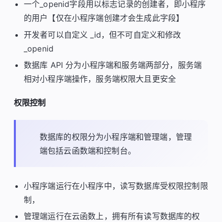
一个_openid字段用以标志记录的创建者，即小程序
的用户【仅在小程序端创建才会生成此字段】
开发者可以自定义 _id，但不可自定义和修改
_openid
数据库 API 分为小程序端和服务端两部分，服务端
相对小程序端操作，服务端权限大且更安全
权限控制
数据库的权限分为小程序端和管理端，管理
端包括云函数端和控制台。
小程序端运行在小程序中，读写数据库受权限控制限
制，
管理端运行在云函数上，拥有所有读写数据库的权