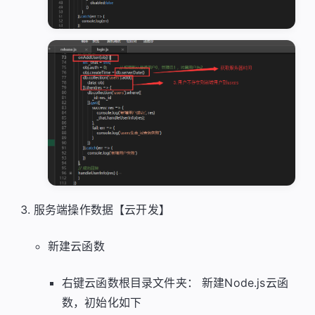
服务端操作数据【云开发】
新建云函数
右键云函数根目录文件夹： 新建Node.js云函
数，初始化如下